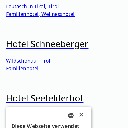
Leutasch in Tirol
,
Tirol
Familienhotel
,
Wellnesshotel
Hotel Schneeberger
Wildschönau
,
Tirol
Familienhotel
Hotel Seefelderhof
×
Seefeld
,
Tirol
Familienhotel
,
Skihotel
,
Sporthotel
,
GERMAN
Diese Webseite verwendet