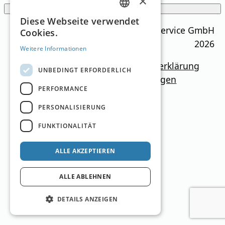
×
Filter anzeigen
GERMAN
Diese Webseite verwendet
Ski Guide Austria © MN Anzeigenservice GmbH
Cookies.
ENGLISH
2026
Weitere Informationen
Impressum
Mediadaten
Datenschutzerklärung
UNBEDINGT ERFORDERLICH
Newsletter
Kontakt
Cookie-Einstellungen
PERFORMANCE
PERSONALISIERUNG
FUNKTIONALITÄT
ALLE AKZEPTIEREN
ALLE ABLEHNEN
DETAILS ANZEIGEN