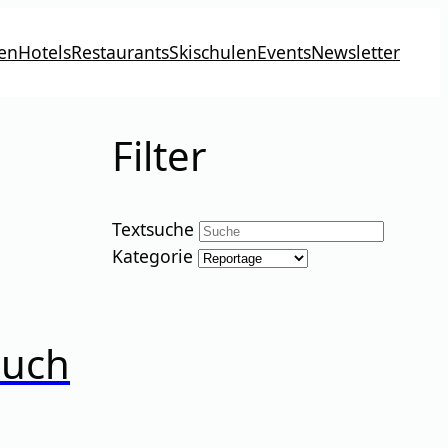
en
Hotels
Restaurants
Skischulen
Events
Newsletter
Filter
Textsuche
Kategorie
auch