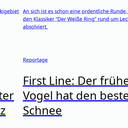
Skigebiet
An sich ist es schon eine ordentliche Rund
den Klassiker “Der Weiße Ring” rund um Le
absolviert.
Reportage
First Line: Der früh
ter
Vogel hat den best
tz
Schnee