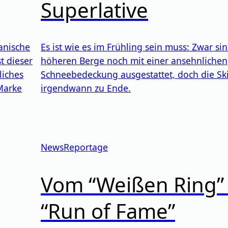
Superlative
anische
Es ist wie es im Frühling sein muss: Zwar si
t dieser
höheren Berge noch mit einer ansehnlichen
liches
Schneebedeckung ausgestattet, doch die Sk
-Marke
irgendwann zu Ende.
News
Reportage
Vom “Weißen Ring”
“Run of Fame”