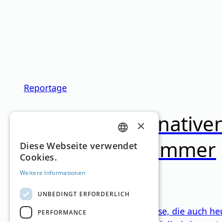
Reportage
Günstige Alternative
×
Es muss nicht immer
GERMAN
Diese Webseite verwendet
Cookies.
ENGLISH
teuer sein
Weitere Informationen
UNBEDINGT ERFORDERLICH
Die Diskussion um die Ticketpreise, die auch he
PERFORMANCE