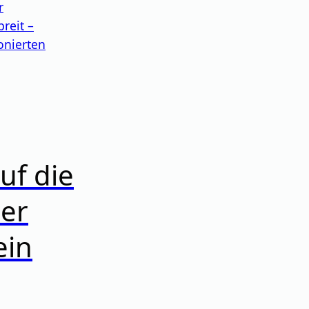
r
reit –
onierten
uf die
der
ein