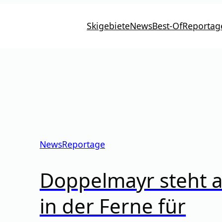
Skigebiete
News
Best-Of
Reportag
News
Reportage
Doppelmayr steht 
in der Ferne für