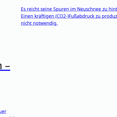
Es reicht seine Spuren im Neuschnee zu hint
Einen kräftigen (CO2-)Fußabdruck zu produzi
nicht notwendig.
n –
uer