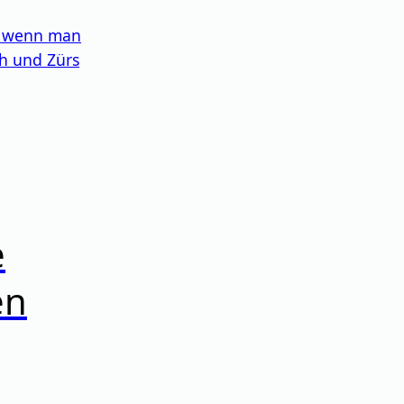
e, wenn man
ch und Zürs
e
en