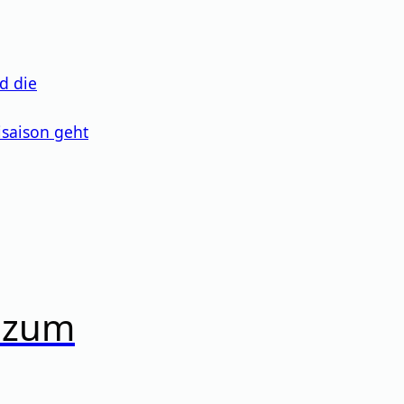
nd die
isaison geht
 zum