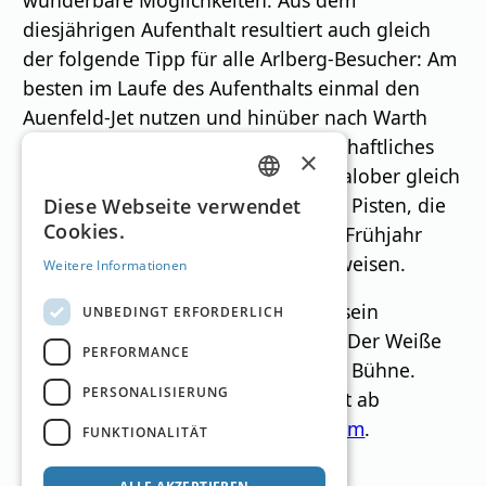
diesjährigen Aufenthalt resultiert auch gleich
der folgende Tipp für alle Arlberg-Besucher: Am
besten im Laufe des Aufenthalts einmal den
Auenfeld-Jet nutzen und hinüber nach Warth
gondelt. Das ist nicht nur ein landschaftliches
×
Erlebnis, sondern es warten beim Salober gleich
GERMAN
mehrere schwarze gekennzeichnete Pisten, die
Diese Webseite verwendet
Cookies.
aufgrund ihrer Nordlage oft bis ins Frühjahr
ENGLISH
traumhafte Schneeverhältnisse aufweisen.
Weitere Informationen
Für alle, die das nächste Mal dabei sein
UNBEDINGT ERFORDERLICH
möchten: Am 16. Jänner 2027 geht „Der Weiße
PERFORMANCE
Ring – Das Rennen“ erneut über die Bühne.
PERSONALISIERUNG
Anmeldemöglichkeiten gibt es meist ab
Saisonbeginn auf
www.lechzuers.com
.
FUNKTIONALITÄT