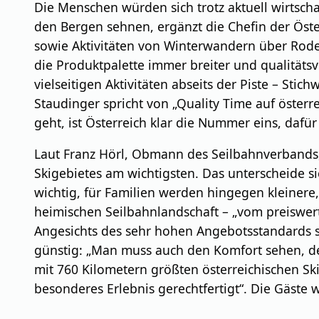
Die Menschen würden sich trotz aktuell wirtsch
den Bergen sehnen, ergänzt die Chefin der Öst
sowie Aktivitäten von Winterwandern über Rode
die Produktpalette immer breiter und qualitätsv
vielseitigen Aktivitäten abseits der Piste – St
Staudinger spricht von „Quality Time auf öster
geht, ist Österreich klar die Nummer eins, dafü
Laut Franz Hörl, Obmann des Seilbahnverbands,
Skigebietes am wichtigsten. Das unterscheide s
wichtig, für Familien werden hingegen kleinere
heimischen Seilbahnlandschaft – „vom preiswert
Angesichts des sehr hohen Angebotsstandards s
günstig: „Man muss auch den Komfort sehen, den
mit 760 Kilometern größten österreichischen Ski
besonderes Erlebnis gerechtfertigt“. Die Gäste w