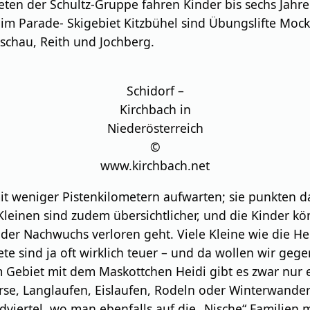
bieten der Schultz-Gruppe fahren Kinder bis sechs Jahr
im Parade- Skigebiet Kitzbühel sind Übungslifte Mock
Aschau, Reith und Jochberg.
Schidorf –
Kirchbach in
Niederösterreich
©
www.kirchbach.net
 weniger Pistenkilometern aufwarten; sie punkten daf
Kleinen sind zudem übersichtlicher, und die Kinder k
der Nachwuchs verloren geht. Viele Kleine wie die Hei
te sind ja oft wirklich teuer – und da wollen wir gege
m Gebiet mit dem Maskottchen Heidi gibt es zwar nur el
se, Langlaufen, Eislaufen, Rodeln oder Winterwandern
viertel, wo man ebenfalls auf die „Nische“ Familien m