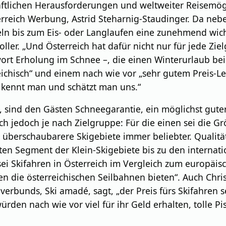
aftlichen Herausforderungen und weltweiter Reisemögl
erreich Werbung, Astrid Steharnig-Staudinger. Da ne
ln bis zum Eis- oder Langlaufen eine zunehmend wicht
oller. „Und Österreich hat dafür nicht nur für jede Z
ichwort Erholung im Schnee –, die einen Winterurlaub b
reichisch“ und einem nach wie vor „sehr gutem Preis-L
r kennt man und schätzt man uns.“
 sind den Gästen Schneegarantie, ein möglichst gute
ich jedoch je nach Zielgruppe: Für die einen sei die 
, überschaubarere Skigebiete immer beliebter. Qualit
en Segment der Klein-Skigebiete bis zu den internati
ei Skifahren in Österreich im Vergleich zum europäi
 die österreichischen Seilbahnen bieten“. Auch Christ
verbunds, Ski amadé, sagt, „der Preis fürs Skifahren 
ürden nach wie vor viel für ihr Geld erhalten, tolle P