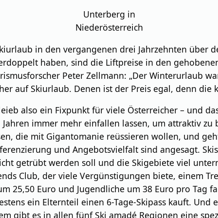
Unterberg in
Niederösterreich
kiurlaub in den vergangenen drei Jahrzehnten über de
rdoppelt haben, sind die Liftpreise in den gehobene
rismusforscher Peter Zellmann: „Der Winterurlaub wa
eher auf Skiurlaub. Denen ist der Preis egal, denn die 
eieb also ein Fixpunkt für viele Österreicher – und d
 Jahren immer mehr einfallen lassen, um attraktiv zu
 die mit Gigantomanie reüssieren wollen, und geht b
fferenzierung und Angebotsvielfalt sind angesagt. Skisp
cht getrübt werden soll und die Skigebiete viel unter
iends Club, der viele Vergünstigungen biete, einem 
 25,50 Euro und Jugendliche um 38 Euro pro Tag fahr
stens ein Elternteil einen 6-Tage-Skipass kauft. Und
dem gibt es in allen fünf Ski amadé Regionen eine spez