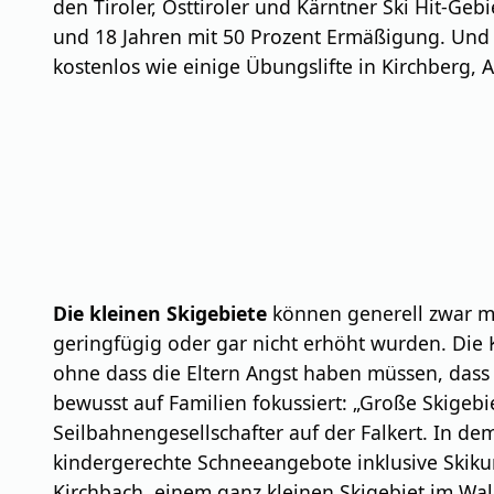
den Tiroler, Osttiroler und Kärntner Ski Hit-Ge
und 18 Jahren mit 50 Prozent Ermäßigung. Und 
kostenlos wie einige Übungslifte in Kirchberg, 
Die kleinen Skigebiete
können generell zwar mit
geringfügig oder gar nicht erhöht wurden. Die 
ohne dass die Eltern Angst haben müssen, dass 
bewusst auf Familien fokussiert: „Große Skigebie
Seilbahnengesellschafter auf der Falkert. In de
kindergerechte Schneeangebote inklusive Skikur
Kirchbach, einem ganz kleinen Skigebiet im Wald