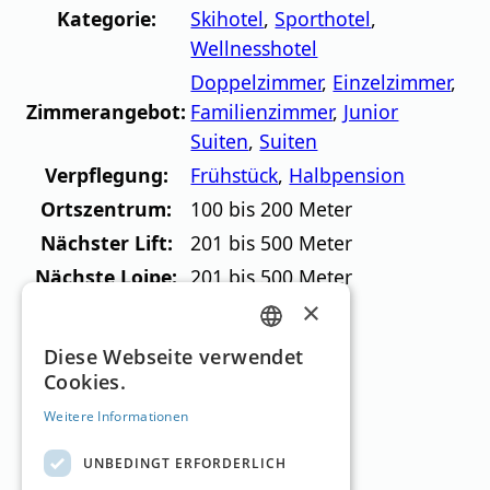
Kategorie:
Skihotel
,
Sporthotel
,
Wellnesshotel
Doppelzimmer
,
Einzelzimmer
,
Zimmerangebot:
Familienzimmer
,
Junior
Suiten
,
Suiten
Verpflegung:
Frühstück
,
Halbpension
Ortszentrum:
100 bis 200 Meter
Nächster Lift:
201 bis 500 Meter
Nächste Loipe:
201 bis 500 Meter
×
Eigener Skibus:
Ja
GERMAN
Diese Webseite verwendet
Skigebiete in der
Cookies.
ENGLISH
Umgebung
Weitere Informationen
UNBEDINGT ERFORDERLICH