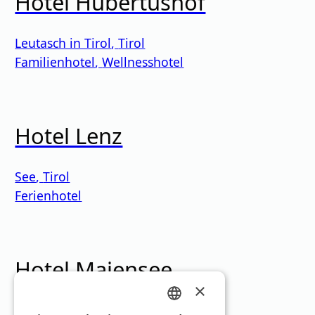
Hotel Hubertushof
Leutasch in Tirol
,
Tirol
Familienhotel
,
Wellnesshotel
Hotel Lenz
See
,
Tirol
Ferienhotel
Hotel Maiensee
×
St. Christoph am Arlberg
,
Tirol
GERMAN