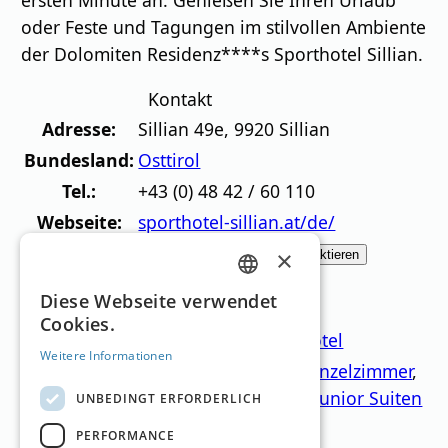
oder Feste und Tagungen im stilvollen Ambiente
der Dolomiten Residenz****s Sporthotel Sillian.
Kontakt
Adresse:
Sillian 49e
,
9920
Sillian
Bundesland:
Osttirol
Tel.:
+43 (0) 48 42 / 60 110
Webseite:
sporthotel-sillian.at/de/
×
„Dolomiten Residenz Sporthotel Sillian“ jetzt kontaktieren
Details
GERMAN
Diese Webseite verwendet
Hotel Sterne:
4 Superior
Cookies.
ENGLISH
Kategorie:
Familienhotel
,
Hotel
Weitere Informationen
Doppelzimmer
,
Einzelzimmer
,
Zimmerangebot:
Familienzimmer
,
Junior Suiten
UNBEDINGT ERFORDERLICH
Verpflegung:
3/4 Pension
PERFORMANCE