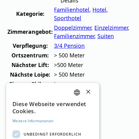
Details
Familienhotel
,
Hotel
,
Kategorie:
Sporthotel
Doppelzimmer
,
Einzelzimmer
,
Zimmerangebot:
Familienzimmer
,
Suiten
Verpflegung:
3/4 Pension
Ortszentrum:
> 500 Meter
Nächster Lift:
>500 Meter
Nächste Loipe:
> 500 Meter
Eigener Skibus:
Ja
×
Skigebiete in der
GERMAN
Diese Webseite verwendet
Cookies.
Umgebung
ENGLISH
Weitere Informationen
UNBEDINGT ERFORDERLICH