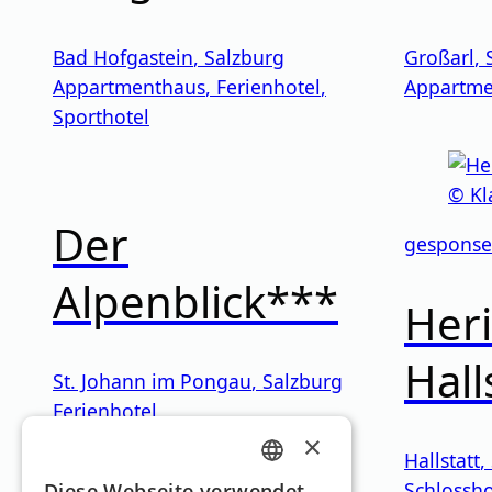
Bad Hofgastein
,
Salzburg
Großarl
,
Appartmenthaus
,
Ferienhotel
,
Appartme
Sporthotel
Der
gesponse
Alpenblick***
Heri
Hall
St. Johann im Pongau
,
Salzburg
Ferienhotel
×
Hallstatt
,
GERMAN
Schlossho
Diese Webseite verwendet