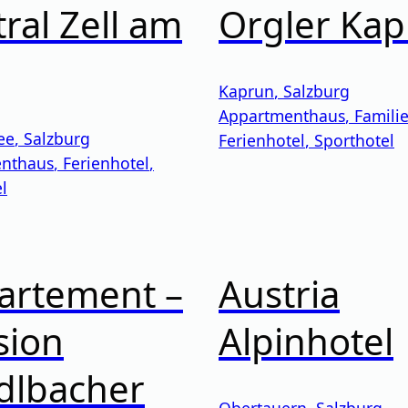
ral Zell am
Orgler Ka
Kaprun
,
Salzburg
Appartmenthaus
,
Famili
ee
,
Salzburg
Ferienhotel
,
Sporthotel
nthaus
,
Ferienhotel
,
l
artement –
Austria
sion
Alpinhotel
dlbacher
Obertauern
,
Salzburg