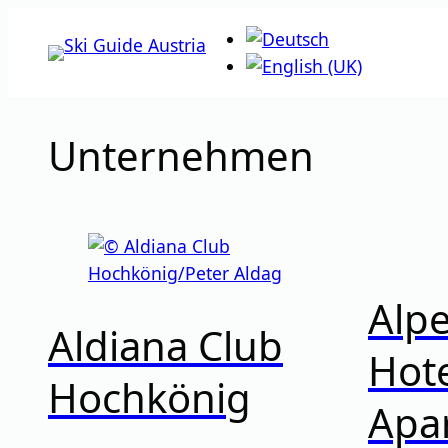
Zum
Inhalt
springen
Unternehmen
Alp
Aldiana Club
Hote
Hochkönig
Apa