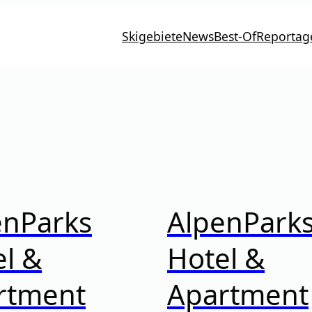
Skigebiete
News
Best-Of
Reportag
enParks
AlpenPark
l &
Hotel &
rtment
Apartment