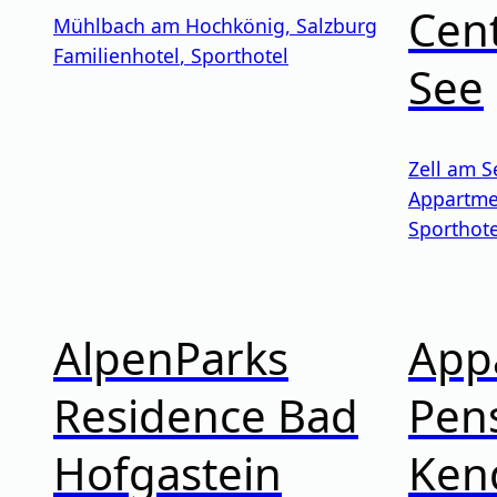
Cent
Mühlbach am Hochkönig
,
Salzburg
Familienhotel
,
Sporthotel
See
Zell am S
Appartme
Sporthote
AlpenParks
App
Residence Bad
Pen
Hofgastein
Ken