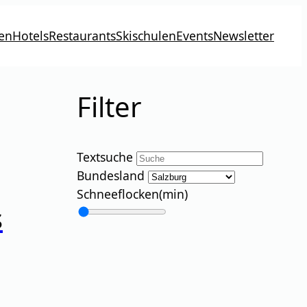
en
Hotels
Restaurants
Skischulen
Events
Newsletter
Filter
Textsuche
Bundesland
Schneeflocken
(min)
s