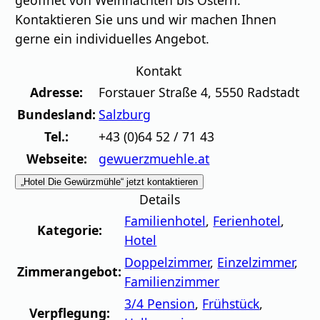
geöffnet von Weihnachten bis Ostern.
Kontaktieren Sie uns und wir machen Ihnen
gerne ein individuelles Angebot.
Kontakt
Adresse:
Forstauer Straße 4
,
5550
Radstadt
Bundesland:
Salzburg
Tel.:
+43 (0)64 52 / 71 43
Webseite:
gewuerzmuehle.at
„Hotel Die Gewürzmühle“ jetzt kontaktieren
Details
Familienhotel
,
Ferienhotel
,
Kategorie:
Hotel
Doppelzimmer
,
Einzelzimmer
,
Zimmerangebot:
Familienzimmer
3/4 Pension
,
Frühstück
,
Verpflegung: