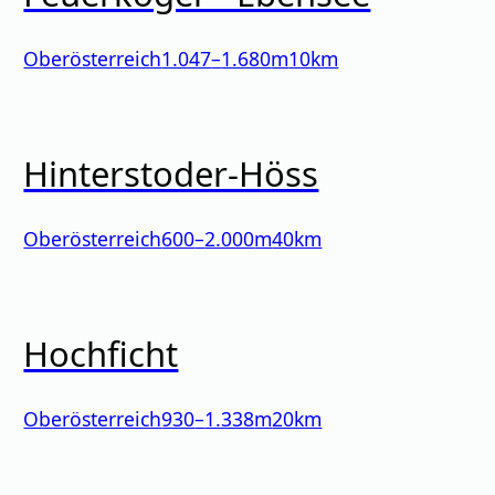
Oberösterreich
1.047
–
1.680
m
10km
Hinterstoder-Höss
Oberösterreich
600
–
2.000
m
40km
Hochficht
Oberösterreich
930
–
1.338
m
20km