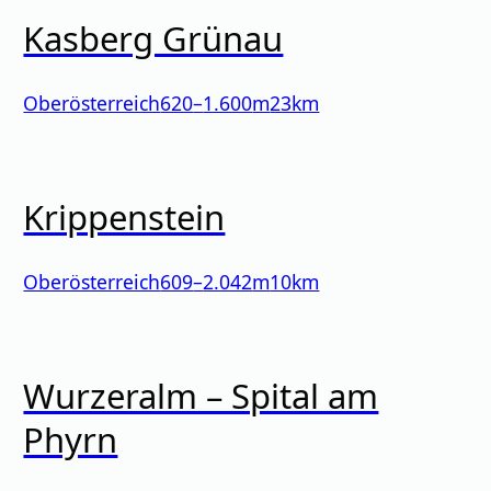
Kasberg Grünau
Oberösterreich
620
–
1.600
m
23km
Krippenstein
Oberösterreich
609
–
2.042
m
10km
Wurzeralm – Spital am
Phyrn