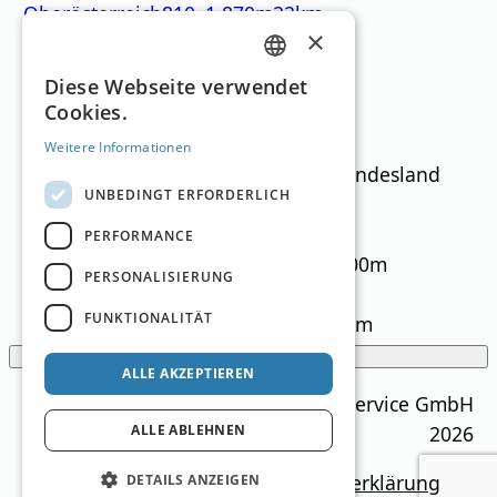
Oberösterreich
810
–
1.870
m
22km
×
Lade…
GERMAN
Diese Webseite verwendet
Filter
Cookies.
ENGLISH
Weitere Informationen
Textsuche
Bundesland
UNBEDINGT ERFORDERLICH
Höhenlage
PERFORMANCE
Alle
> 1500m
> 2000m
> 2500m
PERSONALISIERUNG
Pistenkilometer gesamt
FUNKTIONALITÄT
Alle
> 50km
> 100km
> 200km
Filter anzeigen
ALLE AKZEPTIEREN
Ski Guide Austria © MN Anzeigenservice GmbH
2026
ALLE ABLEHNEN
Impressum
Mediadaten
Datenschutzerklärung
DETAILS ANZEIGEN