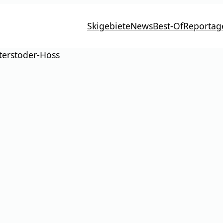
Skigebiete
News
Best-Of
Reportag
terstoder-Höss