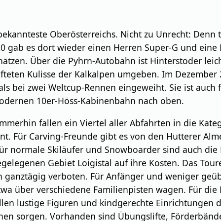
bekannteste Oberösterreichs. Nicht zu Unrecht: Denn 
20 gab es dort wieder einen Herren Super-G und eine 
hätzen. Über die Pyhrn-Autobahn ist Hinterstoder leich
lüfteten Kulisse der Kalkalpen umgeben. Im Dezember
ls bei zwei Weltcup-Rennen eingeweiht. Sie ist auch 
 modernen 10er-Höss-Kabinenbahn nach oben.
erhin fallen ein Viertel aller Abfahrten in die Kategor
t. Für Carving-Freunde gibt es von den Hutterer Alme
für normale Skiläufer und Snowboarder sind auch di
gelegenen Gebiet Loigistal auf ihre Kosten. Das Tour
n ganztägig verboten. Für Anfänger und weniger geübt
etwa über verschiedene Familienpisten wagen. Für die 
llen lustige Figuren und kindgerechte Einrichtungen 
nen sorgen. Vorhanden sind Übungslifte, Förderbänder