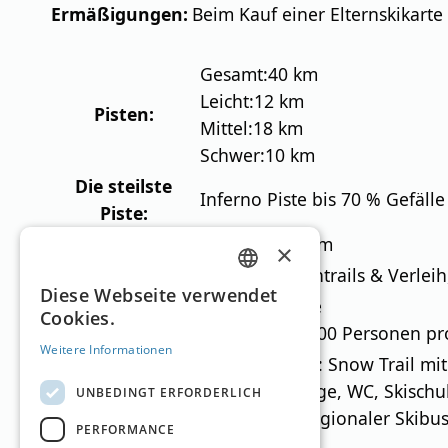
Ermäßigungen:
Beim Kauf einer Elternskikarte 
Gesamt:
40 km
Leicht:
12 km
Pisten:
Mittel:
18 km
Schwer:
10 km
Die steilste
Inferno Piste bis 70 % Gefälle
Piste:
Loipen:
Gesamt:
63,4 km
×
Tiefschnee:
2 Schneeschuhtrails & Verleih,
GERMAN
Diese Webseite verwendet
Anzahl:
14 Lifte
Cookies.
Lifte:
ENGLISH
Kapazität:
25.500 Personen pr
Weitere Informationen
Erlebnispisten: Snow Trail mi
Besonderheiten:
Park mit Lounge, WC, Skischul
UNBEDINGT ERFORDERLICH
Kostenloser regionaler Skibu
PERFORMANCE
Kontakt