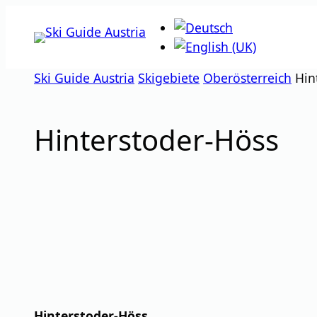
Zum
Inhalt
springen
Ski Guide Austria
Skigebiete
Oberösterreich
Hin
Hinterstoder-Höss
Hinterstoder-Höss