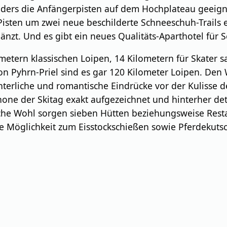
ders die Anfängerpisten auf dem Hochplateau geeign
Pisten um zwei neue beschilderte Schneeschuh-Trails 
zt. Und es gibt ein neues Qualitäts-Aparthotel für S
lometern klassischen Loipen, 14 Kilometern für Skater
on Pyhrn-Priel sind es gar 120 Kilometer Loipen. Den
nterliche und romantische Eindrücke vor der Kulisse 
hone der Skitag exakt aufgezeichnet und hinterher deta
iche Wohl sorgen sieben Hütten beziehungsweise Resta
ie Möglichkeit zum Eisstockschießen sowie Pferdekuts