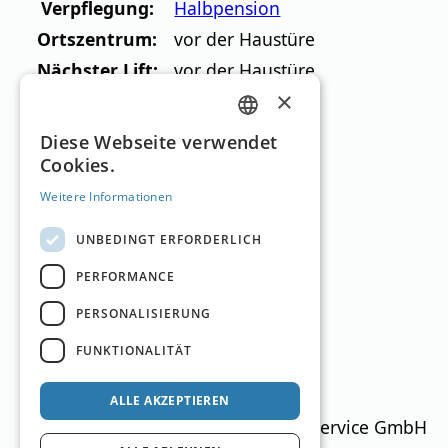
Verpflegung:
Halbpension
Ortszentrum:
vor der Haustüre
Nächster Lift:
vor der Haustüre
×
Nächste Loipe:
> 500 Meter
GERMAN
Diese Webseite verwendet
Skigebiete in der
Cookies.
ENGLISH
Umgebung
Weitere Informationen
UNBEDINGT ERFORDERLICH
PERFORMANCE
PERSONALISIERUNG
Salzburger Sportwelt
FUNKTIONALITÄT
Salzburg
900
–
2.188
m
250km
ALLE AKZEPTIEREN
Ski Guide Austria © MN Anzeigenservice GmbH