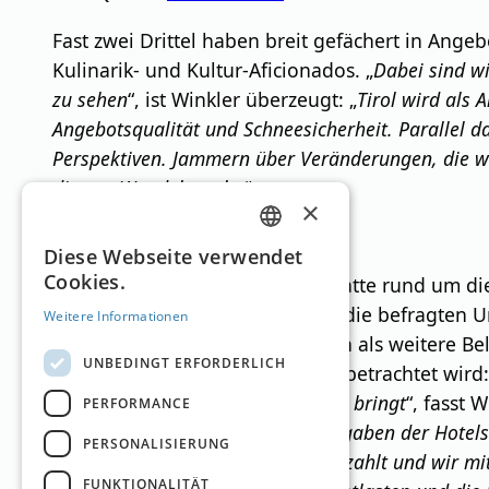
Fast zwei Drittel haben breit gefächert in Angebo
Kulinarik- und Kultur-Aficionados. „
Dabei sind wi
zu sehen
“, ist Winkler überzeugt: „
Tirol wird als
Angebotsqualität und Schneesicherheit. Parallel d
Perspektiven. Jammern über Veränderungen, die wir
diesem Wandel steckt.
“
×
Quelle:
www.oehv.at
GERMAN
Diese Webseite verwendet
Cookies.
Anlässlich der emotionalen Debatte rund um di
ENGLISH
nicht“ bis 100 „sehr hart“ gaben die befragten 
Weitere Informationen
Hier spielt mit, dass die Abgaben als weitere 
UNBEDINGT ERFORDERLICH
Löhne und vieles anderes mehr betrachtet wird:
sein, der das Fass zum Überlaufen bringt
“, fasst
PERFORMANCE
ganze Land profitiert von den Ausgaben der Hotels
PERSONALISIERUNG
Infrastrukturen die Allgemeinheit zahlt und wir mi
FUNKTIONALITÄT