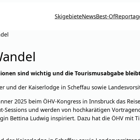
Skigebiete
News
Best-Of
Reportag
ndel
Wandel
tionen sind wichtig und die Tourismusabgabe bleibt
ser und der Kaiserlodge in Scheffau sowie Landesvors
Jänner 2025 beim ÖHV-Kongress in Innsbruck das Reisev
out-Sessions und werden von hochkarätigen Vortragend
gin Bettina Ludwig inspiriert. Dazu hat die ÖHV mit Ti