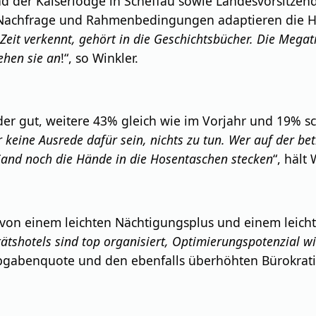
d der Kaiserlodge in Scheffau sowie Landesvorsitzende
achfrage und Rahmenbedingungen adaptieren die Hot
r Zeit verkennt, gehört in die Geschichtsbücher. Die Mega
ehen sie an
!“, so Winkler.
er gut, weitere 43% gleich wie im Vorjahr und 19% sch
r keine Ausrede dafür sein, nichts zu tun. Wer auf der be
Sand noch die Hände in die Hosentaschen stecken
“, hält 
 von einem leichten Nächtigungsplus und einem leicht
ätshotels sind top organisiert, Optimierungspotenzial wi
 Abgabenquote und den ebenfalls überhöhten Bürokrat