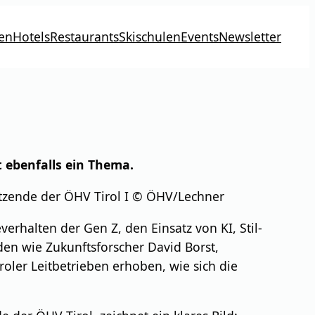
en
Hotels
Restaurants
Skischulen
Events
Newsletter
 ebenfalls ein Thema.
itzende der ÖHV Tirol I © ÖHV/Lechner
erhalten der Gen Z, den Einsatz von KI, Stil-
en wie Zukunftsforscher David Borst,
roler Leitbetrieben erhoben, wie sich die