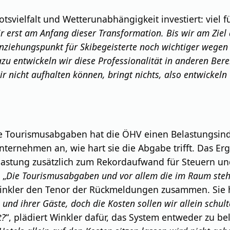
tsvielfalt und Wetterunabhängigkeit investiert: viel fü
r erst am Anfang dieser Transformation. Bis wir am Ziel
 Anziehungspunkt für Skibegeisterte noch wichtiger wege
azu entwickeln wir diese Professionalität in anderen Be
 nicht aufhalten können, bringt nichts, also entwickeln 
e Tourismusabgaben hat die ÖHV einen Belastungsinde
Unternehmen an, wie hart sie die Abgabe trifft. Das Er
Belastung zusätzlich zum Rekordaufwand für Steuern 
 „
Die Tourismusabgaben und vor allem die im Raum steh
 Winkler den Tenor der Rückmeldungen zusammen. Sie 
 und ihrer Gäste, doch die Kosten sollen wir allein schu
t?
“, plädiert Winkler dafür, das System entweder zu be