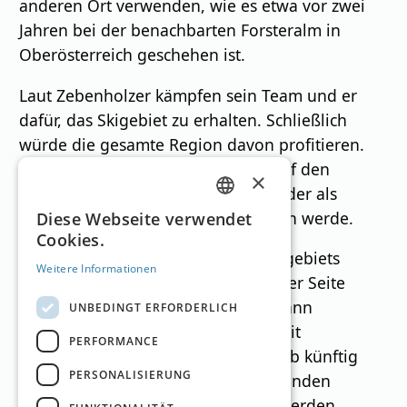
anderen Ort verwenden, wie es etwa vor zwei
Jahren bei der benachbarten Forsteralm in
Oberösterreich geschehen ist.
Laut Zebenholzer kämpfen sein Team und er
dafür, das Skigebiet zu erhalten. Schließlich
würde die gesamte Region davon profitieren.
Der Liftbetreiber verweist zudem auf den
×
Sommerbetrieb für Mountainbiker, der als
GERMAN
zweites Standbein gut angenommen werde.
Diese Webseite verwendet
Cookies.
ENGLISH
Unterdessen ist die Zukunft des Skigebiets
Weitere Informationen
Mariazeller Bürgeralpe auf steirischer Seite
gesichert. Laut Geschäftsführer Johann
UNBEDINGT ERFORDERLICH
Kleinhofer gibt es Investoren, die mit
PERFORMANCE
ganzjährigen Angeboten den Betrieb künftig
PERSONALISIERUNG
übernehmen wollen. In den kommenden
Wochen sollen Details präsentiert werden.