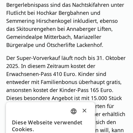
Bergerlebnispass sind das Nachtskifahren unter
Flutlicht bei Hochkar Bergbahnen und
Semmering Hirschenkogel inkludiert, ebenso
das Skitourengehen bei Annaberger Liften,
Gemeindealpe Mitterbach, Mariazeller
Bürgeralpe und Ötscherlifte Lackenhof.
Der Super-Vorverkauf läuft noch bis 31. Oktober
2025. In diesem Zeitraum kostet der
Erwachsenen-Pass 410 Euro. Kinder sind
entweder mit Familienbonus überhaupt gratis,
ansonsten kostet der Kinder-Pass 165 Euro.
Dieses besondere Angebot ist mit 15.000 Stück
limitiert. ,Mini-Pässe‘, freie Saisonkarten für
×
Kinder unter sechs Jahren, sind immer erhältlich
GERMAN
und werden nicht dazugezählt. Wer sich den
Diese Webseite verwendet
Cookies.
Familienbonus nicht entgehen lassen will, kann
ENGLISH