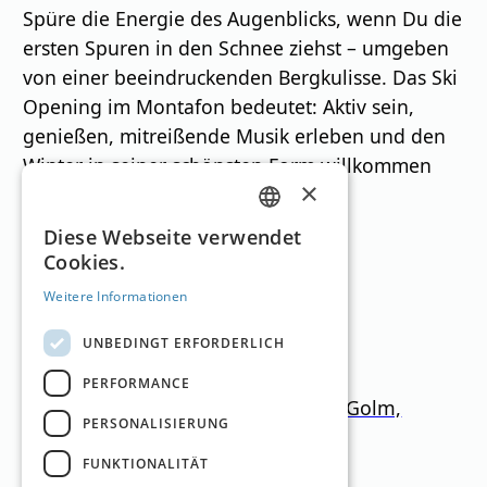
Spüre die Energie des Augenblicks, wenn Du die
ersten Spuren in den Schnee ziehst – umgeben
von einer beeindruckenden Bergkulisse. Das Ski
Opening im Montafon bedeutet: Aktiv sein,
genießen, mitreißende Musik erleben und den
Winter in seiner schönsten Form willkommen
×
heißen.
GERMAN
Diese Webseite verwendet
Cookies.
Skigebiete
ENGLISH
Weitere Informationen
UNBEDINGT ERFORDERLICH
PERFORMANCE
Silvretta Montafon, Gargellen, Golm,
PERSONALISIERUNG
Bielerhöhe, Kristberg
FUNKTIONALITÄT
Vorarlberg
650
–
2.430
m
291km