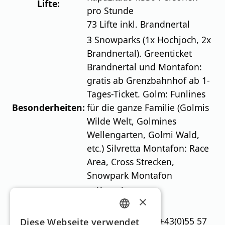
Lifte:
pro Stunde
73 Lifte inkl. Brandnertal
3 Snowparks (1x Hochjoch, 2x
Brandnertal). Greenticket
Brandnertal und Montafon:
gratis ab Grenzbahnhof ab 1-
Tages-Ticket. Golm: Funlines
Besonderheiten:
für die ganze Familie (Golmis
Wilde Welt, Golmines
Wellengarten, Golmi Wald,
etc.) Silvretta Montafon: Race
Area, Cross Strecken,
Snowpark Montafon
Kontakt
×
Webseite:
montafon.at
Silvretta Montafon, Tel.: +43(0)55 57
GERMAN
Diese Webseite verwendet