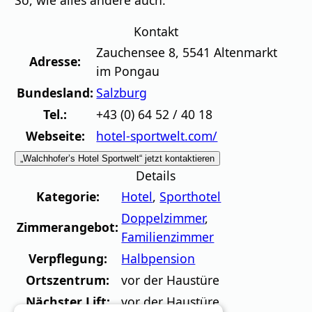
Kontakt
Zauchensee 8
,
5541
Altenmarkt
Adresse:
im Pongau
Bundesland:
Salzburg
Tel.:
+43 (0) 64 52 / 40 18
Webseite:
hotel-sportwelt.com/
„Walchhofer’s Hotel Sportwelt“ jetzt kontaktieren
Details
Kategorie:
Hotel
,
Sporthotel
Doppelzimmer
,
Zimmerangebot:
Familienzimmer
Verpflegung:
Halbpension
Ortszentrum:
vor der Haustüre
Nächster Lift:
vor der Haustüre