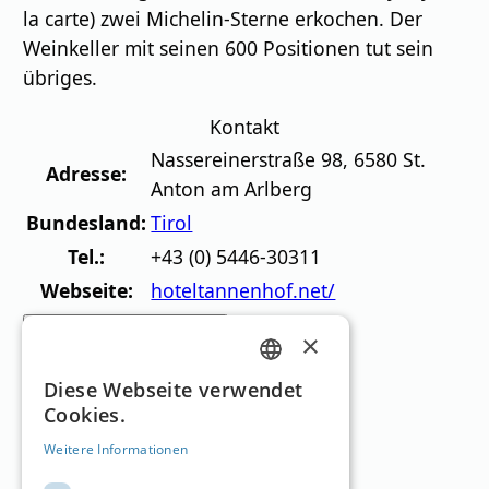
la carte) zwei Michelin-Sterne erkochen. Der
Weinkeller mit seinen 600 Positionen tut sein
übriges.
Kontakt
Nassereinerstraße 98
,
6580
St.
Adresse:
Anton am Arlberg
Bundesland:
Tirol
Tel.:
+43 (0) 5446-30311
Webseite:
hoteltannenhof.net/
„Tannenhof“ jetzt kontaktieren
×
Skigebiete in der
GERMAN
Diese Webseite verwendet
Cookies.
Umgebung
ENGLISH
Weitere Informationen