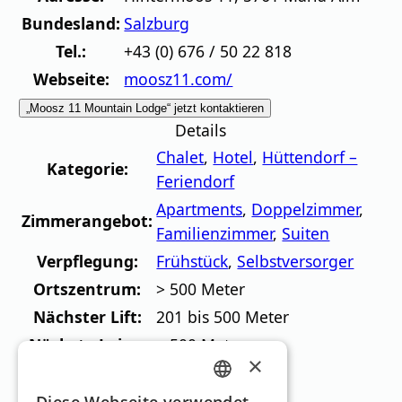
Bundesland:
Salzburg
Tel.:
+43 (0) 676 / 50 22 818
Webseite:
moosz11.com/
„Moosz 11 Mountain Lodge“ jetzt kontaktieren
Details
Chalet
,
Hotel
,
Hüttendorf –
Kategorie:
Feriendorf
Apartments
,
Doppelzimmer
,
Zimmerangebot:
Familienzimmer
,
Suiten
Verpflegung:
Frühstück
,
Selbstversorger
Ortszentrum:
> 500 Meter
Nächster Lift:
201 bis 500 Meter
Nächste Loipe:
> 500 Meter
×
Skigebiete in der
GERMAN