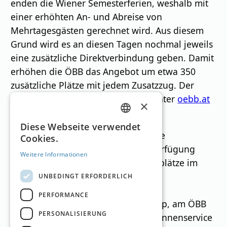
enden die Wiener Semesterferien, weshalb mit
einer erhöhten An- und Abreise von
Mehrtagesgästen gerechnet wird. Aus diesem
Grund wird es an diesen Tagen nochmal jeweils
eine zusätzliche Direktverbindung geben. Damit
erhöhen die ÖBB das Angebot um etwa 350
zusätzliche Plätze mit jedem Zusatzzug. Der
Fahrplan der WM-Sonderzüge ist unter
oebb.at
×
zu finden.
GERMAN
Diese Webseite verwendet
Damit ausreichend Sitzplätze für alle
Cookies.
ENGLISH
Zuseher:innen und Reisende zur Verfügung
Weitere Informationen
stehen, empfehlen die ÖBB die Sitzplätze im
Vorhinein zu reservieren.
UNBEDINGT ERFORDERLICH
Sitzplatzreservierungen sind
PERFORMANCE
unter
tickets.oebb.at
, in der ÖBB App, am ÖBB
PERSONALISIERUNG
Ticketschalter und beim ÖBB Kund:innenservice