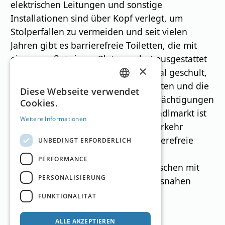
elektrischen Leitungen und sonstige
Installationen sind über Kopf verlegt, um
Stolperfallen zu vermeiden und seit vielen
Jahren gibt es barrierefreie Toiletten, die mit
einem großzügigem Platzangebot ausgestattet
×
sind. Darüber hinaus ist das Personal geschult,
um bei Bedarf Unterstützung zu leisten und die
GERMAN
Diese Webseite verwendet
Wünsche von Besuchern mit Beeinträchtigungen
Cookies.
ENGLISH
zu erfüllen. Der Salzburger Christkindlmarkt ist
Weitere Informationen
auch gut an den öffentlichen Nahverkehr
angebunden und verfügt über barrierefreie
UNBEDINGT ERFORDERLICH
Haltestellen in der Nähe, spezielle
PERFORMANCE
kostenpflichtige Parkplätze für Menschen mit
PERSONALISIERUNG
Behinderung gibt es in der zentrumsnahen
Altstadtgarage im Mönchsberg.
FUNKTIONALITÄT
ALLE AKZEPTIEREN