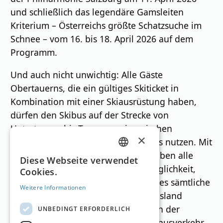
und schließlich das legendäre Gamsleiten
Kriterium – Österreichs größte Schatzsuche im
Schnee – vom 16. bis 18. April 2026 auf dem
Programm.
Und auch nicht unwichtig: Alle Gäste
Obertauerns, die ein gültiges Skiticket in
Kombination mit einer Skiausrüstung haben,
dürfen den Skibus auf der Strecke von
Untertauern bis Tweng sowie zwischen
×
Mauterndorf und Radstadt kostenlos nutzen. Mit
dem neuen Guest Mobility Ticket haben alle
GERMAN
Diese Webseite verwendet
Übernachtungsgäste zudem die Möglichkeit,
Cookies.
ENGLISH
während ihres gesamten Aufenthaltes sämtliche
Weitere Informationen
öffentliche Verkehrsmittel im Bundesland
Salzburg zu verwenden. Dazu zählen der
UNBEDINGT ERFORDERLICH
gesamte Stadtverkehr, der Regionalbusverkehr,