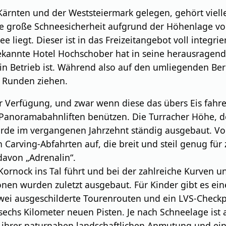
ärnten und der Weststeiermark gelegen, gehört viellei
 die große Schneesicherheit aufgrund der Höhenlage v
liegt. Dieser ist in das Freizeitangebot voll integriert
ekannte Hotel Hochschober hat in seine herausragend
in Betrieb ist. Während also auf den umliegenden Ber
e Runden ziehen.
r Verfügung, und zwar wenn diese das übers Eis fahr
noramabahnliften benützen. Die Turracher Höhe, dere
urde im vergangenen Jahrzehnt ständig ausgebaut. Vo
Carving-Abfahrten auf, die breit und steil genug für z
davon „Adrenalin“.
om Kornock ins Tal führt und bei der zahlreiche Kurven
nen wurden zuletzt ausgebaut. Für Kinder gibt es eine
ei ausgeschilderte Tourenrouten und ein LVS-Checkpoi
echs Kilometer neuen Pisten. Je nach Schneelage ist
t ihrer naturnahen landschaftlichen Anmutung und ei