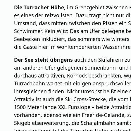
Die Turracher Höhe
, im Grenzgebiet zwischen K
es eines der reizvollsten. Dazu trägt nicht nur
Umstand, dass mitten zwischen den Pisten ein See 
Schwimmer. Kein Witz: Das am Ufer gelegene b
Seebecken inkludiert, das sommers wie winters 
die Gäste hier im wohltemperierten Wasser ihr
Der See steht übrigens
auch den Skifahrern zu
am anderen Ufer gelegenen Sonnenbahn- und Pa
durchaus attraktiven, Kornock beschränkten, w
Turrachbahn wartet mit einigen anspruchsvollen 
ihresgleichen finden. Nicht umsonst heißt eine 
Attraktiv ist auch die Ski Cross-Strecke, die v
1500 Meter lange XXL Funslope – beide Attraktio
vorhanden, ebenso wie ein Freeride-Gelände, zw
Skigebietserweiterung, die Schafalmbahn samt s
Insgesamt punktet die Turracher Höhe auch mi