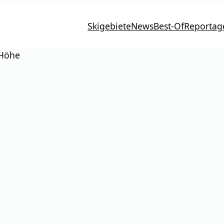
Skigebiete
News
Best-Of
Reportag
 Höhe