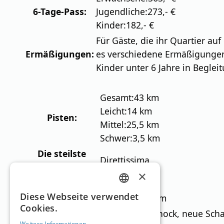
6-Tage-Pass:
Jugendliche:
273,- €
Kinder:
182,- €
Für Gäste, die ihr Quartier au
Ermäßigungen:
es verschiedene Ermäßigunge
Kinder unter 6 Jahre in Beglei
Gesamt:
43 km
Leicht:
14 km
Pisten:
Mittel:
25,5 km
Schwer:
3,5 km
Die steilste
Direttissima
Piste:
×
Gefälle:
41%
GERMAN
Diese Webseite verwendet
Loipen:
Gesamt:
18,2 km
Cookies.
ENGLISH
Tiefschnee:
Steilhang/Kornock, neue Scha
Weitere Informationen