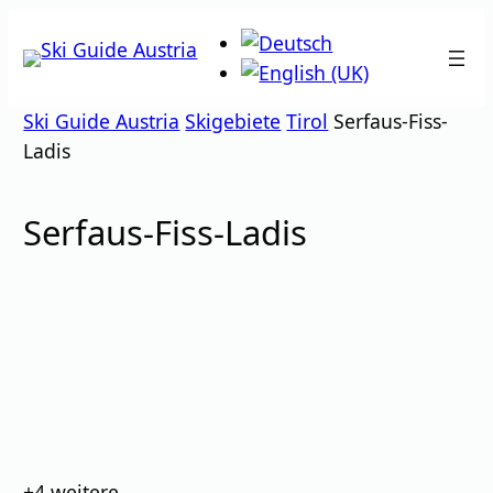
Zum
Inhalt
springen
Ski Guide Austria
Skigebiete
Tirol
Serfaus-Fiss-
Ladis
Serfaus-Fiss-Ladis
Bilder
+4
weitere