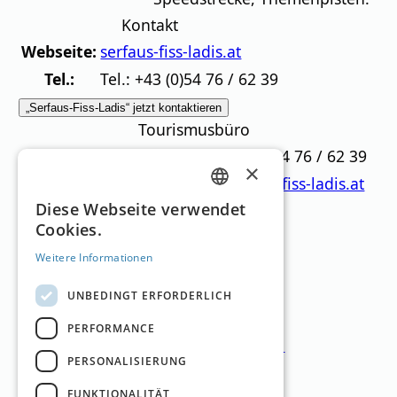
Kontakt
Webseite:
serfaus-fiss-ladis.at
Tel.:
Tel.: +43 (0)54 76 / 62 39
„Serfaus-Fiss-Ladis“ jetzt kontaktieren
Tourismusbüro
Tourismusbüro Tel.:
+43 (0)54 76 / 62 39
×
Tourismusbüro Webseite:
serfaus-fiss-ladis.at
GERMAN
Diese Webseite verwendet
Cookies.
Die besten Hotels
ENGLISH
Weitere Informationen
UNBEDINGT ERFORDERLICH
PERFORMANCE
Gourmet & Spa Resort Cervosa
PERSONALISIERUNG
Serfaus
,
Tirol
FUNKTIONALITÄT