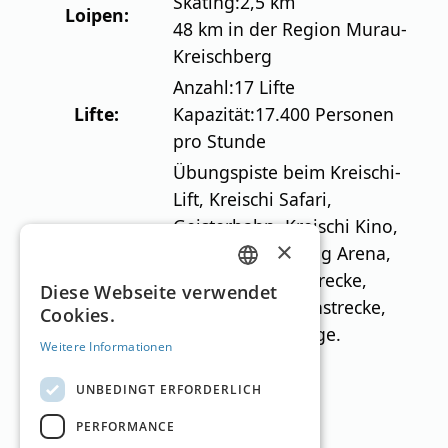
Skating:
2,5 km
Loipen:
48 km in der Region Murau-
Kreischberg
Anzahl:
17 Lifte
Lifte:
Kapazität:
17.400 Personen
pro Stunde
Übungspiste beim Kreischi-
Lift, Kreischi Safari,
Geisterbahn, Kreischi Kino,
×
Besonderheiten:
Rodelbahn, Tubing Arena,
Airypark, Speedstrecke,
GERMAN
Diese Webseite verwendet
Permanente Rennstrecke,
Cookies.
ENGLISH
Winterwanderwege.
Weitere Informationen
Kontakt
UNBEDINGT ERFORDERLICH
Webseite:
kreischberg.at
Tel.:
+43 (0)35 37 / 300
PERFORMANCE