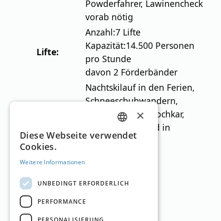
Powderfahrer, Lawinencheck
vorab nötig
Anzahl:
7 Lifte
Kapazität:
14.500 Personen
Lifte:
pro Stunde
davon 2 Förderbänder
Nachtskilauf in den Ferien,
Schneeschuhwandern,
×
Besonderheiten:
Langlaufen am Hochkar,
Ybbstaler Solebad in
GERMAN
Diese Webseite verwendet
Göstling,
Cookies.
ENGLISH
Kontakt
Weitere Informationen
Webseite:
hochkar.com
UNBEDINGT ERFORDERLICH
Tel.:
+43 (0) 5/0138-200
PERFORMANCE
„Hochkar“ jetzt kontaktieren
Tourismusbüro
PERSONALISIERUNG