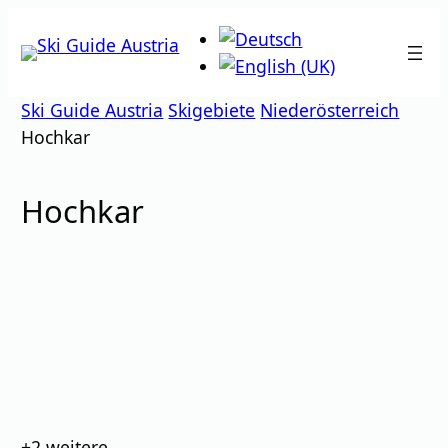
Zum
Inhalt
springen
Ski Guide Austria
Skigebiete
Niederösterreich
Hochkar
Hochkar
Bilder
+2
weitere