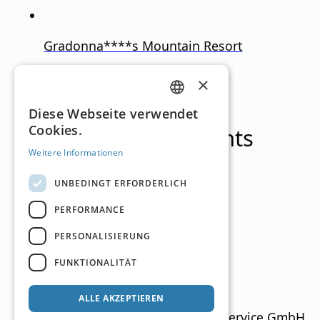
Gradonna****s Mountain Resort
Kals am Großglockner
,
Osttirol
×
Designhotel
GERMAN
Diese Webseite verwendet
Cookies.
Die besten Restaurants
ENGLISH
Weitere Informationen
UNBEDINGT ERFORDERLICH
PERFORMANCE
Adler Lounge
PERSONALISIERUNG
Kals
,
Osttirol
FUNKTIONALITÄT
Restaurant
ALLE AKZEPTIEREN
Ski Guide Austria © MN Anzeigenservice GmbH