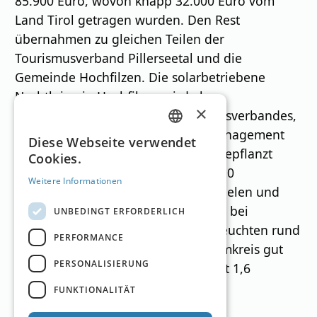
85.900 Euro, wovon knapp 32.000 Euro vom
Land Tirol getragen wurden. Den Rest
übernahmen zu gleichen Teilen der
Tourismusverband Pillerseetal und die
Gemeinde Hochfilzen. Die solarbetriebene
Nachtloipe in Hochfilzen wird als
×
Gemeinschaftsprojekt des Tourismusverbandes,
der Gemeinde und des Regionalmanagement
GERMAN
Diese Webseite verwendet
regio³ in Hochfilzen betrieben. Eingepflanzt
Cookies.
ENGLISH
wurden ins Loipenrund insgesamt 50
Weitere Informationen
Leuchtkörper mit Photovoltaik-Paneelen und
LED-Solarleuchten. Sie schalten sich bei
UNBEDINGT ERFORDERLICH
Dämmerung automatisch ein und leuchten rund
PERFORMANCE
vier Stunden jeweils 20 Meter im Umkreis gut
PERSONALISIERUNG
aus. Insgesamt werden auf diese Art 1,6
Kilometer Strecke beleuchtet.
FUNKTIONALITÄT