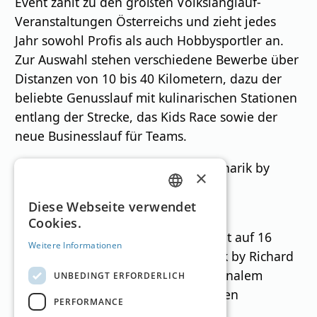
Event zählt zu den größten Volkslanglauf-
Veranstaltungen Österreichs und zieht jedes
Jahr sowohl Profis als auch Hobbysportler an.
Zur Auswahl stehen verschiedene Bewerbe über
Distanzen von 10 bis 40 Kilometern, dazu der
beliebte Genusslauf mit kulinarischen Stationen
entlang der Strecke, das Kids Race sowie der
neue Businesslauf für Teams.
Schladming-Dachstein Almkulinarik by
×
Richard Rauch – Edition Winter
GERMAN
2025/26 I © Martin Huber
Diese Webseite verwendet
Cookies.
ENGLISH
Und wer es genussvoller mag, erlebt auf 16
Weitere Informationen
Hütten die winterliche „Almkulinarik by Richard
Rauch“ – kreative Gerichte mit regionalem
UNBEDINGT ERFORDERLICH
Bezug, entwickelt gemeinsam mit den
PERFORMANCE
Hüttenwirten der Region. Weitere