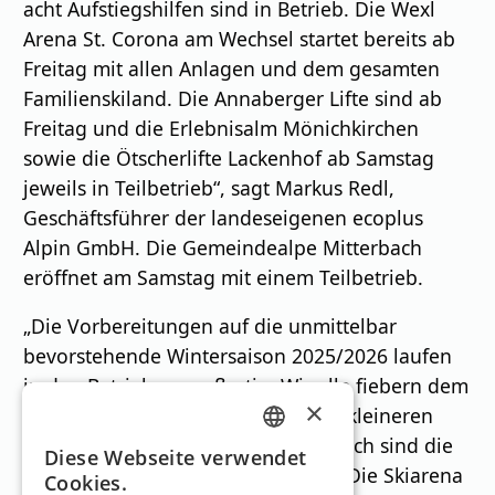
acht Aufstiegshilfen sind in Betrieb. Die Wexl
Arena St. Corona am Wechsel startet bereits ab
Freitag mit allen Anlagen und dem gesamten
Familienskiland. Die Annaberger Lifte sind ab
Freitag und die Erlebnisalm Mönichkirchen
sowie die Ötscherlifte Lackenhof ab Samstag
jeweils in Teilbetrieb“, sagt Markus Redl,
Geschäftsführer der landeseigenen ecoplus
Alpin GmbH. Die Gemeindealpe Mitterbach
eröffnet am Samstag mit einem Teilbetrieb.
„Die Vorbereitungen auf die unmittelbar
bevorstehende Wintersaison 2025/2026 laufen
in den Betrieben großartig. Wir alle fiebern dem
×
Saisonstart entgegen. Auch für die kleineren
Winterportgebiete in Niederösterreich sind die
GERMAN
Diese Webseite verwendet
aktuellen Wetterverhältnisse ideal: Die Skiarena
Cookies.
ENGLISH