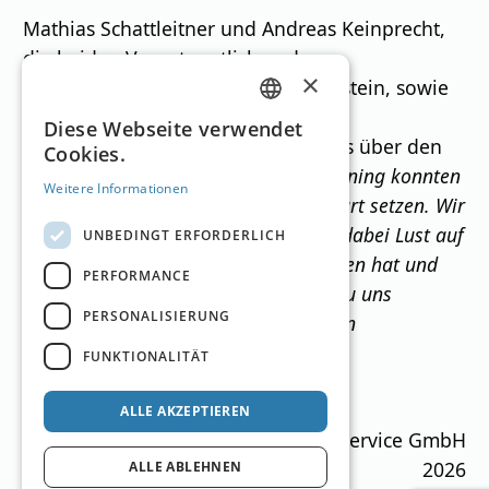
Mathias Schattleitner und Andreas Keinprecht,
die beiden Verantwortlichen der
×
Tourismusregion Schladming-Dachstein, sowie
die drei Geschäftsführer der
GERMAN
Diese Webseite verwendet
Bergbahnen, freuten sich besonders über den
Cookies.
ENGLISH
prominenten Gast: “
Mit dem Ski Opening konnten
Weitere Informationen
wir ein starkes Zeichen zum Saisonstart setzen. Wir
sind natürlich sehr stolz, dass Bryan dabei Lust auf
UNBEDINGT ERFORDERLICH
mehr Schladming-Dachstein bekommen hat und
PERFORMANCE
mit seiner Familie so schnell wieder zu uns
PERSONALISIERUNG
zurückgekehrt ist, um hier einen tollen
Winterurlaub zu verbringen
.”
FUNKTIONALITÄT
ALLE AKZEPTIEREN
Ski Guide Austria © MN Anzeigenservice GmbH
2026
ALLE ABLEHNEN