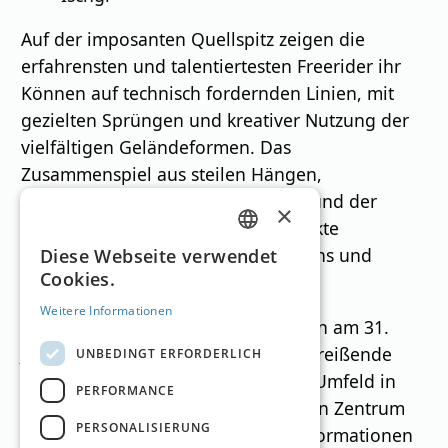
Auf der imposanten Quellspitz zeigen die
erfahrensten und talentiertesten Freerider ihr
Können auf technisch fordernden Linien, mit
gezielten Sprüngen und kreativer Nutzung der
vielfältigen Geländeformen. Das
Zusammenspiel aus steilen Hängen,
wechselnden Schneeverhältnissen und der
×
natürlichen Topografie bietet perfekte
GERMAN
Bedingungen für eindrucksvolle Runs und
Diese Webseite verwendet
Cookies.
sportliche Spitzenleistungen.
ENGLISH
Weitere Informationen
Gleichzeitig sorgt das Event, das nun am 31.
Jänner 2026 stattfindet, für eine mitreißende
UNBEDINGT ERFORDERLICH
Freeride-Stimmung, die das alpine Umfeld in
PERFORMANCE
Kappl Jahr für Jahr zum pulsierenden Zentrum
PERSONALISIERUNG
der Szene werden lässt. Weitere Informationen