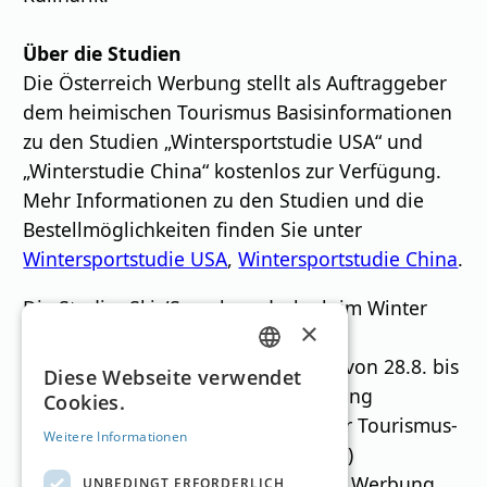
Über die Studien
Die Österreich Werbung stellt als Auftraggeber
dem heimischen Tourismus Basisinformationen
zu den Studien „Wintersportstudie USA“ und
„Winterstudie China“ kostenlos zur Verfügung.
Mehr Informationen zu den Studien und die
Bestellmöglichkeiten finden Sie unter
Wintersportstudie USA
,
Wintersportstudie China
.
Die Studie „Ski-/Snowboardurlaub im Winter
×
2025/26“ basiert auf den Daten der
Winterpotenzialstudie 2025/26, die von 28.8. bis
GERMAN
Diese Webseite verwendet
11.9.2025 von der Österreich Werbung
Cookies.
ENGLISH
gemeinsam mit dem NIT (Institut für Tourismus-
Weitere Informationen
und Bäderforschung in Nordeuropa)
durchgeführt wurde. Die Österreich Werbung
UNBEDINGT ERFORDERLICH