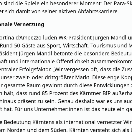
n sind die Spiele ein besonderer Moment: Der Para-Ski
t sich damit von seiner aktiven Abfahrtskarriere.
ionale Vernetzung
 Cortina d’Ampezzo luden WK-Präsident Jürgen Mandl
 Rund 50 Gäste aus Sport, Wirtschaft, Tourismus und 
räsident Jürgen Mandl betonte die besondere Bedeutu
chaft und internationale Öffentlichkeit zusammenkomm
aler Erfolgsfaktor. „Wir vergessen oft, dass die Zusa
en unser zweit- oder drittgrößter Markt. Diese enge K
 Der gesamte Raum gewinnt durch diese Entwicklunge
 hält, dass rund 85 Prozent des Kärntner BIP außerha
n hinaus präsent zu sein. Genau deshalb war es uns au
ft hat. Für uns Unternehmer:innen ist das heute ein 
Bedeutung Kärntens als international vernetzter Wirt
em Norden und dem Süden. Kärnten versteht sich als L