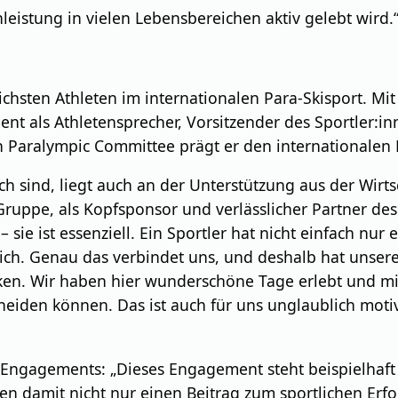
leistung in vielen Lebensbereichen aktiv gelebt wird.
eichsten Athleten im internationalen Para-Skisport. M
t als Athletensprecher, Vorsitzender des Sportler:in
Paralympic Committee prägt er den internationalen Pa
h sind, liegt auch an der Unterstützung aus der Wirtsc
ruppe, als Kopfsponsor und verlässlicher Partner des 
 sie ist essenziell. Ein Sportler hat nicht einfach nur
nlich. Genau das verbindet uns, und deshalb hat unser
ken. Wir haben hier wunderschöne Tage erlebt und mit
neiden können. Das ist auch für uns unglaublich moti
 Engagements: „Dieses Engagement steht beispielhaft
n damit nicht nur einen Beitrag zum sportlichen Erfol