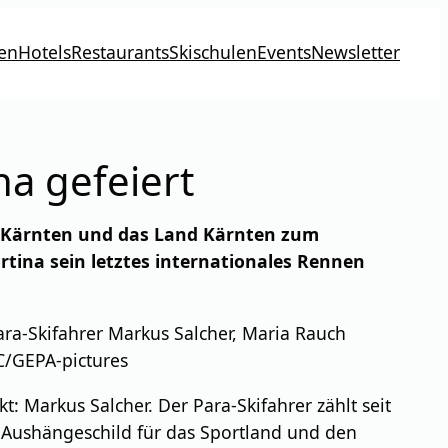
en
Hotels
Restaurants
Skischulen
Events
Newsletter
a gefeiert
r Kärnten und das Land Kärnten zum
rtina sein letztes internationales Rennen
ara-Skifahrer Markus Salcher, Maria Rauch
C/GEPA-pictures
: Markus Salcher. Der Para-Skifahrer zählt seit
es Aushängeschild für das Sportland und den