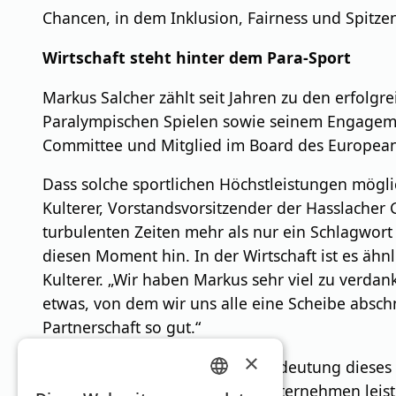
Chancen, in dem Inklusion, Fairness und Spitzen
Wirtschaft steht hinter dem Para-Sport
Markus Salcher zählt seit Jahren zu den erfolgr
Paralympischen Spielen sowie seinem Engagemen
Committee und Mitglied im Board des European 
Dass solche sportlichen Höchstleistungen möglic
Kulterer, Vorstandsvorsitzender der Hasslacher G
turbulenten Zeiten mehr als nur ein Schlagwort –
diesen Moment hin. In der Wirtschaft ist es äh
Kulterer. „Wir haben Markus sehr viel zu verdan
etwas, von dem wir uns alle eine Scheibe absch
Partnerschaft so gut.“
×
Auch Mandl unterstreicht die Bedeutung dieses
und Spitzensport in Kärnten. Unternehmen leiste
GERMAN