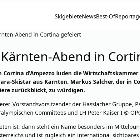
Skigebiete
News
Best-Of
Reportag
nten-Abend in Cortina gefeiert
Kärnten-Abend in Cortin
 in Cortina d’Ampezzo luden die Wirtschaftskamme
ra-Skistar aus Kärnten, Markus Salcher, der in Co
ere zurückblickt, zu würdigen.
erer, Vorstandsvorsitzender der Hasslacher Gruppe, P
Paralympischen Committees und LH Peter Kaiser I © ÖP
en ist, dann steht ein Name besonders im Mittelpunkt
sterreichs und ist zugleich ein international sichtbar