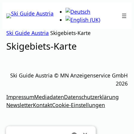
Zum
Inhalt
springen
Ski Guide Austria
Skigebiets-Karte
Skigebiets-Karte
Ski Guide Austria © MN Anzeigenservice GmbH
2026
Impressum
Mediadaten
Datenschutzerklärung
Newsletter
Kontakt
Cookie-Einstellungen