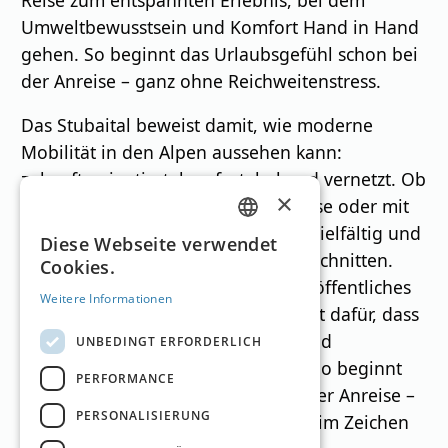
Umweltbewusstsein und Komfort Hand in Hand
gehen. So beginnt das Urlaubsgefühl schon bei
der Anreise – ganz ohne Reichweitenstress.
Das Stubaital beweist damit, wie moderne
Mobilität in den Alpen aussehen kann:
zukunftsorientiert, komfortabel und vernetzt. Ob
×
per Bahn mit kostenfreier Weiterreise oder mit
dem E-Auto: Die Wege ins Tal sind vielfältig und
GERMAN
Diese Webseite verwendet
auf die Bedürfnisse der Gäste zugeschnitten.
Cookies.
ENGLISH
Vor Ort ergänzt ein gut verzahntes öffentliches
Weitere Informationen
Verkehrsnetz das Angebot und sorgt dafür, dass
sich Urlauber*innen frei, flexibel und
UNBEDINGT ERFORDERLICH
umweltbewusst bewegen können. So beginnt
PERFORMANCE
der Urlaub im Stubaital schon bei der Anreise –
PERSONALISIERUNG
unkompliziert, entspannt und ganz im Zeichen