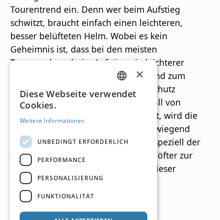
Tourentrend ein. Denn wer beim Aufstieg
schwitzt, braucht einfach einen leichteren,
besser belüfteten Helm. Wobei es kein
Geheimnis ist, dass bei den meisten
Tourengehern beim Aufstieg ein leichterer
×
Kopfschutz wie Haube oder Stirnband zum
Einsatz kommt. Während der Kopfschutz
GERMAN
Diese Webseite verwendet
spätestens seit dem tragischen Unfall von
Cookies.
ENGLISH
Michael Schumacher unbestritten ist, wird die
Weitere Informationen
Bedeutung vom Rückenschutz überwiegend
ignoriert. Doch bei Freeridern und speziell der
UNBEDINGT ERFORDERLICH
Jugend gehört der Protektor immer öfter zur
PERFORMANCE
Ausrüstung – wohl auch, weil sich dieser
PERSONALISIERUNG
mittlerweile auch zum modischen
Kleidungsstück gewandelt hat.
FUNKTIONALITÄT