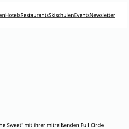
en
Hotels
Restaurants
Skischulen
Events
Newsletter
 Sweet“ mit ihrer mitreißenden Full Circle