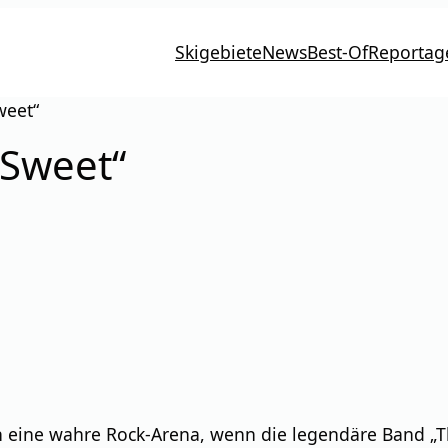
Skigebiete
News
Best-Of
Reportag
weet“
 Sweet“
 eine wahre Rock-Arena, wenn die legendäre Band „The