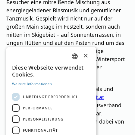
Besucher eine mitreißende Mischung aus
energiegeladener Blasmusik und gemütlicher
Tanzmusik. Gespielt wird nicht nur auf der
großen Main Stage im Festzelt, sondern auch
mitten im Skigebiet – auf Sonnenterrassen, in
urigen Hütten und auf den Pisten rund um das
Brixental. So entsteht eine einzigartige
×
Festivalatmosphäre, bei der Musik, Wintersport
GERMAN
und alpine Lebensfreude miteinander
Diese Webseite verwendet
Cookies.
verschmelzen.
ENGLISH
Weitere Informationen
Tickets sowie Informationen zu Hotels und
Unterkünften sind über
www.skiwelt.at
UNBEDINGT ERFORDERLICH
erhältlich oder direkt beim Tourismusverband
PERFORMANCE
Kitzbüheler Alpen – Brixental buchbar.
PERSONALISIERUNG
Mitglieder des Woodclub profitieren dabei von
einem Preisvorteil von 10 Prozent.
FUNKTIONALITÄT