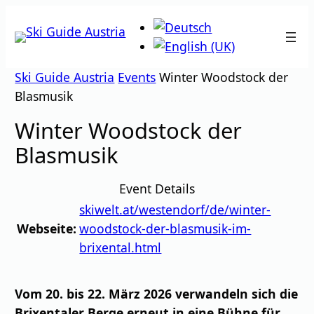
Zum
Inhalt
springen
Ski Guide Austria
Events
Winter Woodstock der
Blasmusik
Winter Woodstock der
Blasmusik
Event Details
skiwelt.at/westendorf/de/winter-
Webseite:
woodstock-der-blasmusik-im-
brixental.html
Vom 20. bis 22. März 2026 verwandeln sich die
Brixentaler Berge erneut in eine Bühne für