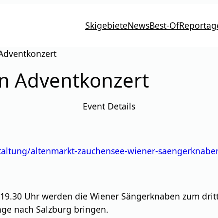
Skigebiete
News
Best-Of
Reportag
Adventkonzert
n Adventkonzert
Event Details
taltung/altenmarkt-zauchensee-wiener-saengerknabe
9.30 Uhr werden die Wiener Sängerknaben zum dritte
nge nach Salzburg bringen.