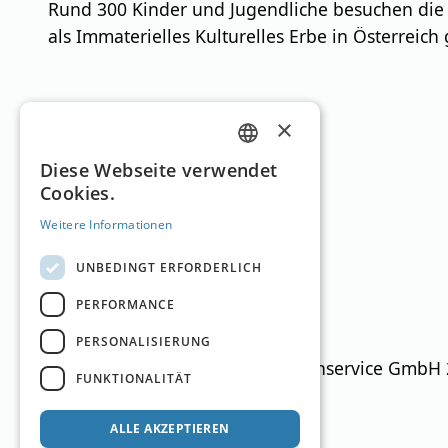
Rund 300 Kinder und Jugendliche besuchen die
als Immaterielles Kulturelles Erbe in Österreich g
Skigebiete
×
GERMAN
Diese Webseite verwendet
Cookies.
ENGLISH
Weitere Informationen
Salzburger Sportwelt
UNBEDINGT ERFORDERLICH
Salzburg
900
–
2.188
m
250km
PERFORMANCE
PERSONALISIERUNG
Ski Guide Austria © MN Anzeigenservice GmbH
FUNKTIONALITÄT
ALLE AKZEPTIEREN