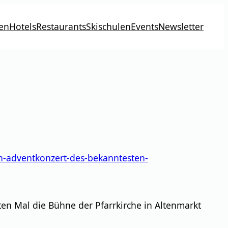
en
Hotels
Restaurants
Skischulen
Events
Newsletter
n-adventkonzert-des-bekanntesten-
n Mal die Bühne der Pfarrkirche in Altenmarkt