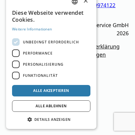
×
Chill-Steak-Edition_ed_49974122
GERMAN
Diese Webseite verwendet
Cookies.
ENGLISH
Ski Guide Austria © MN Anzeigenservice GmbH
Weitere Informationen
2026
UNBEDINGT ERFORDERLICH
Impressum
Mediadaten
Datenschutzerklärung
PERFORMANCE
Newsletter
Kontakt
Cookie-Einstellungen
PERSONALISIERUNG
FUNKTIONALITÄT
ALLE AKZEPTIEREN
ALLE ABLEHNEN
DETAILS ANZEIGEN