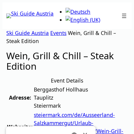
Zum
Inhalt
springen
Ski Guide Austria
Events
Wein, Grill & Chill –
Steak Edition
Wein, Grill & Chill – Steak
Edition
Event Details
Berggasthof Hollhaus
Adresse:
Tauplitz
Steiermark
steiermark.com/de/Ausseerland-
Salzkammergut/Urlaub-
Webseite:
planen/Veranstaltungen/Wein-Grill-