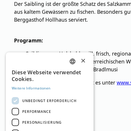
Der Saibling ist der größte Schatz des Salzkam
aus kaltem Gewässern zu fischen. Besonders gu
Berggasthof Hollhaus serviert.
Programm:
Saibling vom Holzkohlegrill, frisch, regiona
×
Weinpräsentation eines österreichischen W
LIVE-Musik mit der Ausseer Bradlmusi
GERMAN
Diese Webseite verwendet
Cookies.
ENGLISH
Weitere Informationen dazu gibt es unter
www.s
Weitere Informationen
UNBEDINGT ERFORDERLICH
Skigebiete
PERFORMANCE
PERSONALISIERUNG