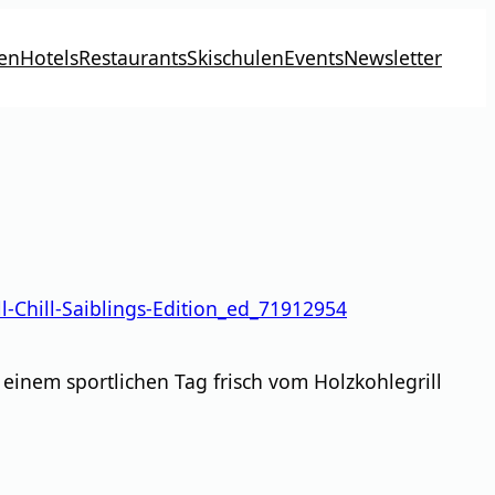
en
Hotels
Restaurants
Skischulen
Events
Newsletter
-Chill-Saiblings-Edition_ed_71912954
einem sportlichen Tag frisch vom Holzkohlegrill