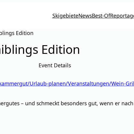
Skigebiete
News
Best-Of
Reportag
iblings Edition
aiblings Edition
Event Details
kammergut/Urlaub-planen/Veranstaltungen/Wein-Grill
mergutes – und schmeckt besonders gut, wenn er nach 