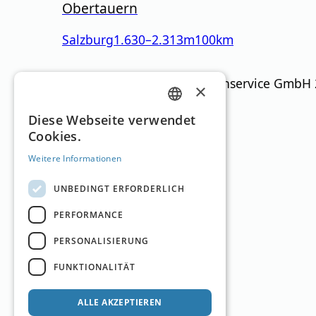
Obertauern
Salzburg
1.630
–
2.313
m
100km
Ski Guide Austria © MN Anzeigenservice GmbH
×
GERMAN
Diese Webseite verwendet
Cookies.
ENGLISH
Weitere Informationen
UNBEDINGT ERFORDERLICH
PERFORMANCE
PERSONALISIERUNG
FUNKTIONALITÄT
ALLE AKZEPTIEREN