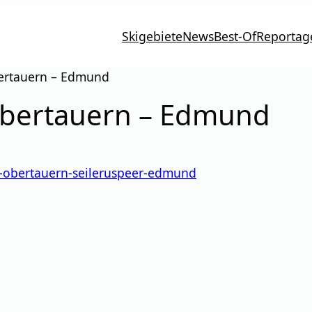
Skigebiete
News
Best-Of
Reportag
ertauern – Edmund
Obertauern – Edmund
g-obertauern-seileruspeer-edmund