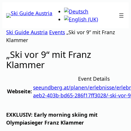
Zum
Inhalt
springen
Ski Guide Austria
Events
„Ski vor 9“ mit Franz
Klammer
„Ski vor 9“ mit Franz
Klammer
Event Details
seeundberg.at/planen/erlebnisse/erleb
Webseite:
aeb2-403b-bd65-286f17ff3028/-ski-vor-
EXKLUSIV: Early morning skiing mit
Olympiasieger Franz Klammer