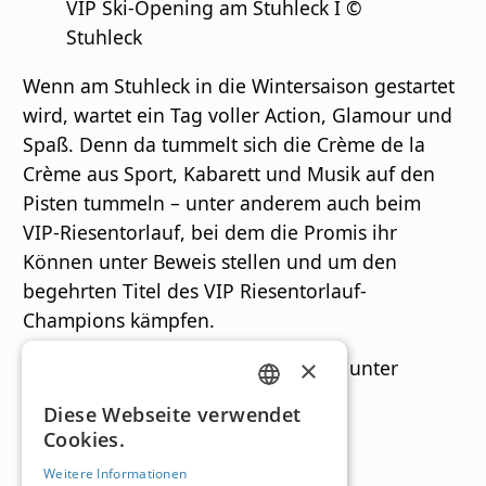
VIP Ski-Opening am Stuhleck I ©
Stuhleck
Wenn am Stuhleck in die Wintersaison gestartet
wird, wartet ein Tag voller Action, Glamour und
Spaß. Denn da tummelt sich die Crème de la
Crème aus Sport, Kabarett und Musik auf den
Pisten tummeln – unter anderem auch beim
VIP-Riesentorlauf, bei dem die Promis ihr
Können unter Beweis stellen und um den
begehrten Titel des VIP Riesentorlauf-
Champions kämpfen.
×
Weitere Informationen dazu gibt es unter
www.stuhleck.at
.
GERMAN
Diese Webseite verwendet
Cookies.
ENGLISH
Skigebiete
Weitere Informationen