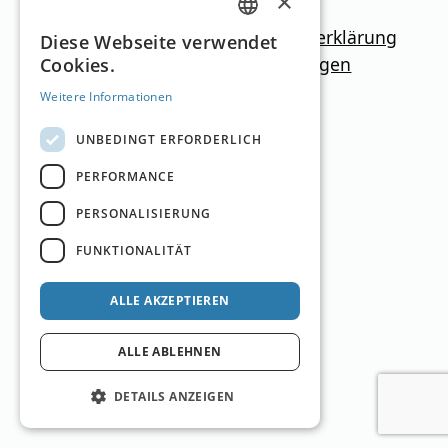
×
Impressum
Mediadaten
Datenschutzerklärung
GERMAN
Diese Webseite verwendet
Newsletter
Kontakt
Cookie-Einstellungen
Cookies.
ENGLISH
Weitere Informationen
UNBEDINGT ERFORDERLICH
PERFORMANCE
PERSONALISIERUNG
FUNKTIONALITÄT
ALLE AKZEPTIEREN
ALLE ABLEHNEN
DETAILS ANZEIGEN