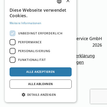
×
GERMAN
Diese Webseite verwendet
Hochrindl
Cookies.
ENGLISH
Kärnten
1.540
–
1.886
m
20km
Weitere Informationen
UNBEDINGT ERFORDERLICH
Ski Guide Austria © MN Anzeigenservice GmbH
PERFORMANCE
2026
PERSONALISIERUNG
Impressum
Mediadaten
Datenschutzerklärung
FUNKTIONALITÄT
Newsletter
Kontakt
Cookie-Einstellungen
ALLE AKZEPTIEREN
ALLE ABLEHNEN
DETAILS ANZEIGEN