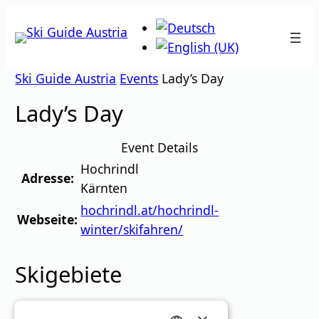
Zum
Inhalt
springen
Ski Guide Austria
Events
Lady’s Day
Lady’s Day
Event Details
Hochrindl
Adresse:
Kärnten
hochrindl.at/hochrindl-
Webseite:
winter/skifahren/
Skigebiete